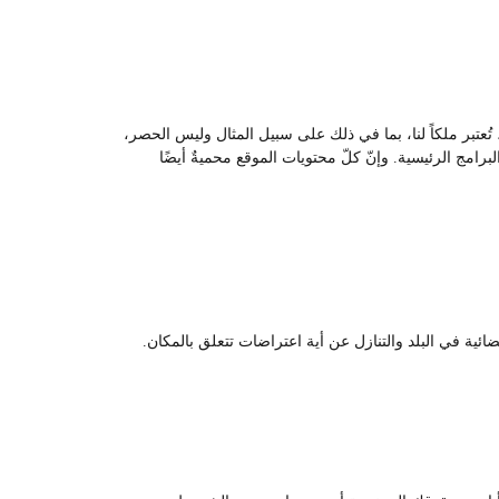
ُعتبر ملكاً لنا، بما في ذلك على سبيل المثال وليس الحصر،
امج الرئيسية. وإنّ كلّ محتويات الموقع محميةٌ أيضًا
ئية في البلد والتنازل عن أية اعتراضات تتعلق بالمكان.