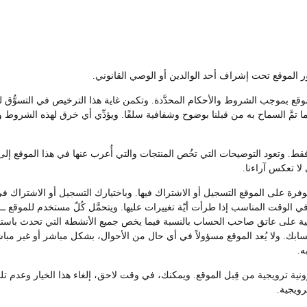
موقع بموجب الشروط والأحكام المحدَّدة. وتكمن غاية هذا الترخيص في التسوُّق 
 تمَّ السماح به من قبلنا بوضوح وشفافية سلفًا. ويؤدِّي أي خرق لهذه الشروط 
. وتعود التوضيحات التي تخُص المنتجات والتي أُعرب عنها في هذا الموقع إلى ا
 لا تعكس آراءنا.
ة على الموقع التسجيل أو الاشتراك فيها. وباختيارك التسجيل أو الاشتراك في 
 الوقت المناسب إذا طرأت أيّة تغييرات عليها. ويتحمَّل كُلّ مستخدم للموقع 
ة على عاتق صاحب الحساب بالنسبة فيما يخص جميع الأنشطة التي تحدث باستخدا
حسابك. ولا يُعد الموقع مسؤولاً في أي حال من الأحوال، بشكل مباشر أو غير مب
ه.
ترونية ترويجية من قِبل الموقع. ويمكنك، في وقت لاحق، إلغاء هذا الخيار وعدم
رويجية.