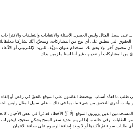
ك ــ على سبيل المثال وليس الحصرــ الأسئلة والانتقادات والتعليقات والاقتراح
لحقوق التي تنطبق على أي نوع من المشاركات، وبمجرَّد أنَّك تشاركنا بتعليقاتك أ
 أي محتوى آخر. ولا يحق لك استخدام عنوان مزيَّف للبريد الإلكتروني أو الادِّعا
ّ من المشاركات أو تعديلها، غير أننا لسنا ملزمين بذلك.
على طلب ما لعدَّة أسباب. ويحتفظ القائمون على الموقع بالحقّ في رفض أو إل
بيانات أخرى للتحقق من شيء ما، بما في ذلك ــ على سبيل المثال وليس الحصر
تخدمين الذين يزورون الموقع. إلّا أنَّ الأخطاء قد تَرِدُ في بعض الأحيان، كالحا
 الطلبات. وفي حالة ما إذا لم يتم تحديد سعر المنتج بشكلٍ صحيح، فيحق لنا، وف
 أي طلبات سواء تمّ تأكيدها أو لا وبعد إضافة الرسوم على بطاقة الائتمان.