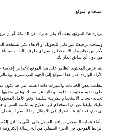
استخدام الموقع
لزيارة هذا الموقع، يجب ألا يقل عمرك عن 18 عامًا أو أن تزور الموقع تحت إشراف أحد الوالدين أو الوصي القانوني.
ونمنحك ترخيصًا غير قابل للتحويل أو الإلغاء لكي تستخدم ال
لأغراض تجارية أو الاستخدام باسم أي طرف ثالث، باستثناء ما
من دون أي سابق إنذار لك.
يتم عرض المحتوى الظاهر على هذا الموقع لأغراض إعلامية فقط
الآراء الواردة على هذا الموقع إلى الجهة التي نشرتها وبالتالي
تتطلب بعض الخدمات والميزات ذات الصلة التي قد تكون متوفر
على تقديم معلومات دقيقة وحالية عن نفسك وعلى تحديثها في
تحديد حساب الاستخدام بطريقة سليمة. وتقع كامل المسؤولي
عليك تبليغنا عن أي استخدام غير مصرَّح به لكلمة السر أو 
أي نوع، قد تنتُج عن تعثرك في الامتثال لهذا القِسم أو تتصل ب
وأثناء عملية التسجيل، يوافق العميل على تلقِّي رسائل إلك
الرابط الموجود في الجزء السفلي من أية رسالة إلكترونية ت