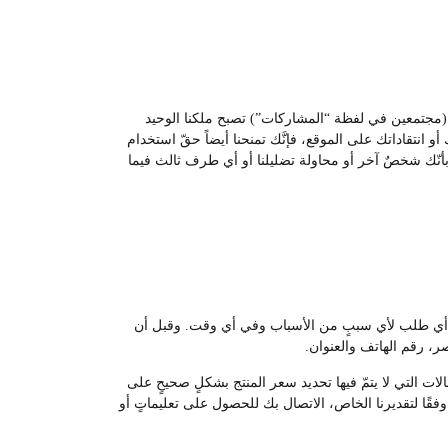
ات (مجتمعين في لفظة “المشاركات”) تصبح ملكنا الوحيد
و انتقاداتك على الموقع، فإنَّك تمنحنا أيضاً حقّ استخدام
ء بأنّك شخصٌ آخر أو محاولة تضليلنا أو أي طرف ثالث فيما
غاء أي طلب لأي سببٍ من الأسباب وفي أي وقت. وقبل أن
، رقم الهاتف والعنوان.
لات التي لا يتمّ فيها تحديد سعر المنتج بشكلٍ صحيحٍ على
قًا لتقديرنا الخاص، الاتصال بك للحصول على تعليماتٍ أو