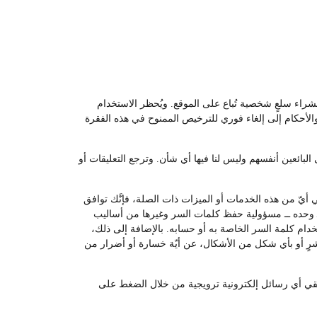
لشراء سلعٍ شخصية تُباع على الموقع. ويُحظر الاستخدام
والأحكام إلى إلغاء فوري للترخيص الممنوح في هذه الفقرة
لبائعين أنفسهم وليس لنا فيها أي شأن. وترجع التعليقات أو
أيّ من هذه الخدمات أو الميزات ذات الصلة، فإنَّك توافق
ــ وحده ــ مسؤولية حفظ كلمات السر وغيرها من أساليب
م كلمة السر الخاصة به أو حسابه. بالإضافة إلى ذلك،
اشرٍ أو بأي شكل من الأشكال، عن أيّة خسارة أو أضرار من
 تلقي أي رسائل إلكترونية ترويجية من خلال الضغط على