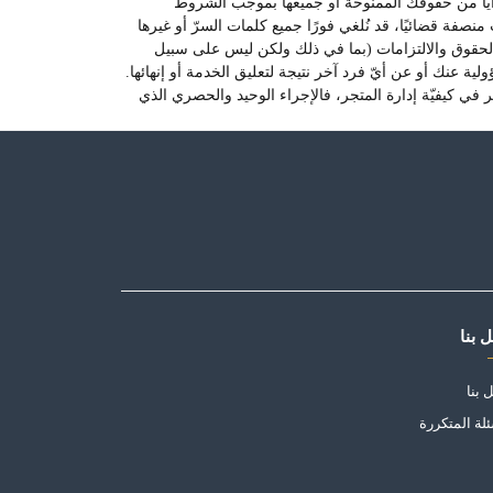
غي أيا من حقوقك الممنوحة أو جميعها بموجب الشروط
منصفة قضائيًا، قد نُلغي فورًا جميع كلمات السرّ أو غيرها
ع الحقوق والالتزامات (بما في ذلك ولكن ليس على سبيل
لية عنك أو عن أيّ فرد آخر نتيجة لتعليق الخدمة أو إنهائها.
 في كيفيّة إدارة المتجر، فالإجراء الوحيد والحصري الذي
 بنا
 بنا
ئلة المتكررة